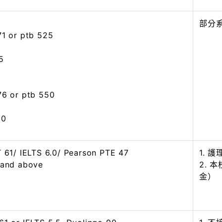
部分
71 or ptb 525
5
76 or ptb 550
10
T 61/ IELTS 6.0/ Pearson PTE 47
1. 
 and above
2. 
金）