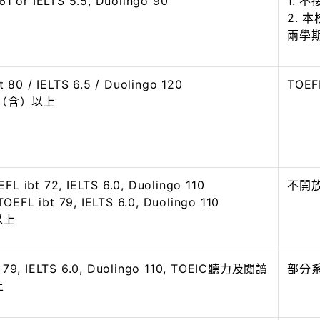
61 or IELTS 5.5, Duolingo 90
1. 
2. 
兩學期
t 80 / IELTS 6.5 / Duolingo 120
TOE
.0（含）以上
L ibt 72, IELTS 6.0, Duolingo 110
不開
FL ibt 79, IELTS 6.0, Duolingo 110
0以上
 79, IELTS 6.0, Duolingo 110, TOEIC聽力及閱讀
部分
上