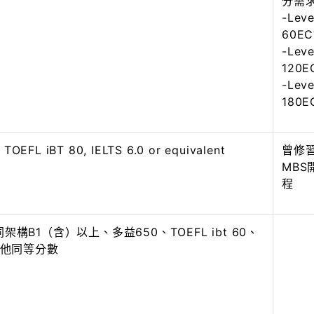
分需
-Le
60E
-Le
120
-Le
180
 TOEFL iBT 80, IELTS 6.0 or equivalent
曾修
MB
程
構B1（含）以上、多益650、TOEFL ibt 60、
其他同等分數