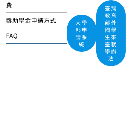
費
臺灣
教育
獎助學金申請方式
大學
部外
部申
國學
FAQ
請系
生來
統
臺就
學辦
法