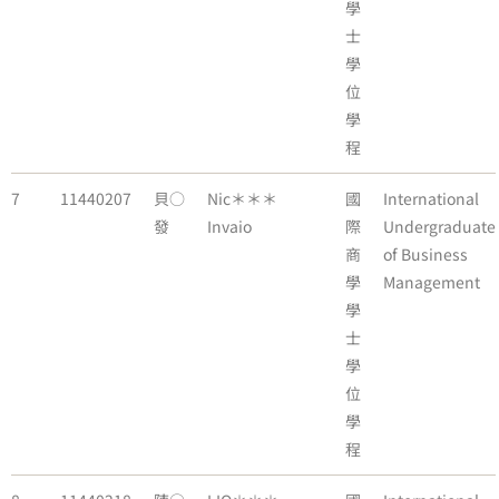
學
士
學
位
學
程
7
11440207
貝○
Nic＊＊＊
國
International
發
Invaio
際
Undergraduate
商
of Business
學
Management
學
士
學
位
學
程