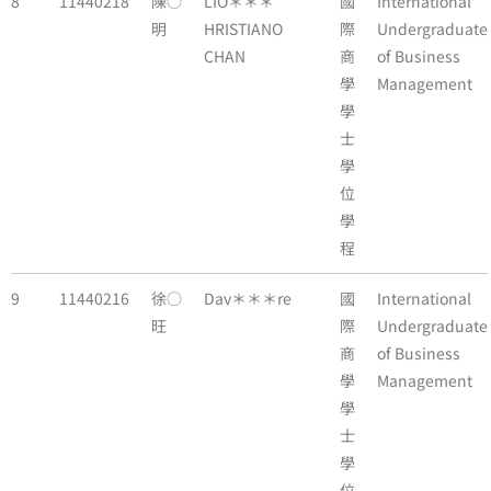
8
11440218
陳○
LIO＊＊＊
國
International
明
HRISTIANO
際
Undergraduate
CHAN
商
of Business
學
Management
學
士
學
位
學
程
9
11440216
徐○
Dav＊＊＊re
國
International
旺
際
Undergraduate
商
of Business
學
Management
學
士
學
位