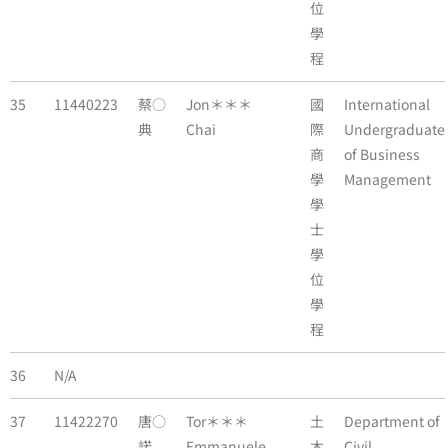
位
學
程
35
11440223
蔡○
Jon＊＊＊
國
International
典
Chai
際
Undergraduate
商
of Business
學
Management
學
士
學
位
學
程
36
N/A
37
11422270
唐○
Tor＊＊＊
土
Department of
諾
Emmanuele
木
Civil