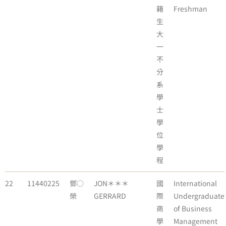
籍
Freshman
生
大
一
不
分
系
學
士
學
位
學
程
22
11440225
鄧○
JON＊＊＊
國
International
榮
GERRARD
際
Undergraduate
商
of Business
學
Management