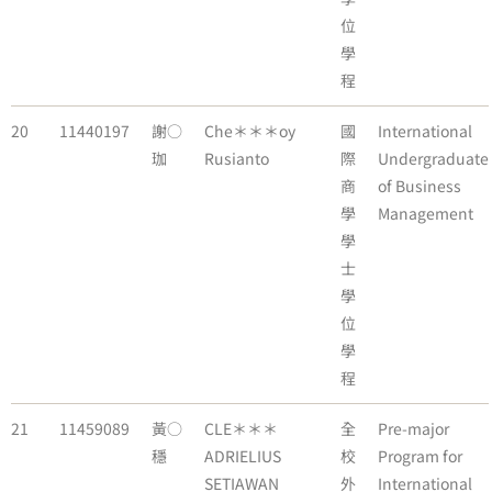
位
學
程
20
11440197
謝○
Che＊＊＊oy
國
International
珈
Rusianto
際
Undergraduate
商
of Business
學
Management
學
士
學
位
學
程
21
11459089
黃○
CLE＊＊＊
全
Pre-major
穩
ADRIELIUS
校
Program for
SETIAWAN
外
International