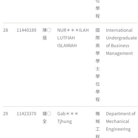
位
學
程
28
11440189
陳○
NUR＊＊＊ILAH
國
International
蓓
LUTFIAH
際
Undergraduate
ISLAMIAH
商
of Business
學
Management
學
士
學
位
學
程
29
11423370
鍾○
Gab＊＊＊
機
Department of
全
Tjhung
械
Mechanical
工
Engineering
程