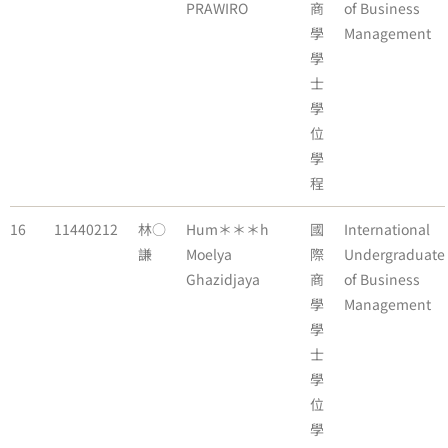
PRAWIRO
商
of Business
學
Management
學
士
學
位
學
程
16
11440212
林○
Hum＊＊＊h
國
International
謙
Moelya
際
Undergraduate
Ghazidjaya
商
of Business
學
Management
學
士
學
位
學