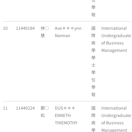
學
程
10
11440184
林○
Ave＊＊＊ynn
國
International
慧
Norman
際
Undergraduate
商
of Business
學
Management
學
士
學
位
學
程
11
11440224
鄭○
DUS＊＊＊
國
International
松
ENNETH
際
Undergraduate
THIEMOTHY
商
of Business
學
Management