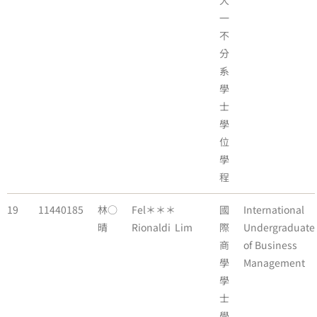
大
一
不
分
系
學
士
學
位
學
程
19
11440185
林○
Fel＊＊＊
國
International
晴
Rionaldi Lim
際
Undergraduate
商
of Business
學
Management
學
士
學