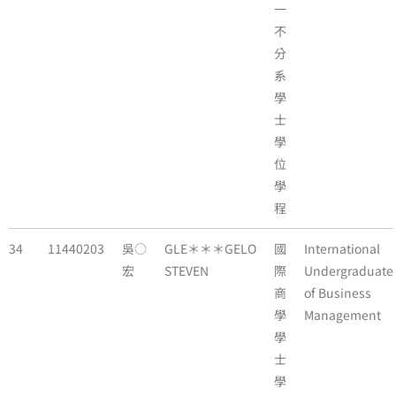
一
不
分
系
學
士
學
位
學
程
34
11440203
吳○
GLE＊＊＊GELO
國
International
宏
STEVEN
際
Undergraduate
商
of Business
學
Management
學
士
學