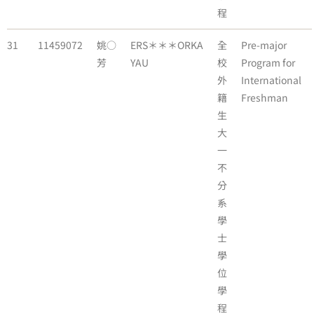
程
31
11459072
姚○
ERS＊＊＊ORKA
全
Pre-major
芳
YAU
校
Program for
外
International
籍
Freshman
生
大
一
不
分
系
學
士
學
位
學
程