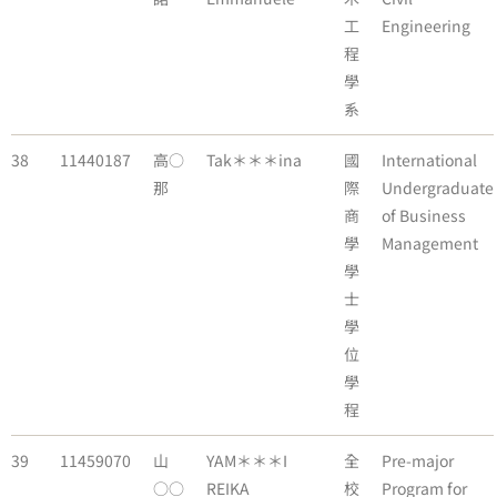
工
Engineering
程
學
系
38
11440187
高○
Tak＊＊＊ina
國
International
那
際
Undergraduate
商
of Business
學
Management
學
士
學
位
學
程
39
11459070
山
YAM＊＊＊I
全
Pre-major
○○
REIKA
校
Program for