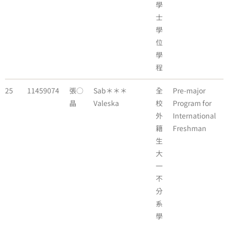
學
士
學
位
學
程
25
11459074
張○
Sab＊＊＊
全
Pre-major
晶
Valeska
校
Program for
外
International
籍
Freshman
生
大
一
不
分
系
學