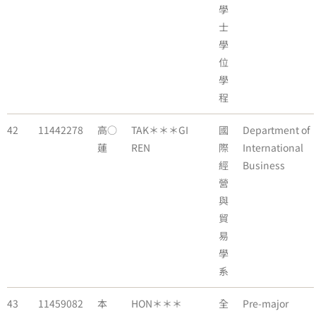
學
士
學
位
學
程
42
11442278
高○
TAK＊＊＊GI
國
Department of
蓮
REN
際
International
經
Business
營
與
貿
易
學
系
43
11459082
本
HON＊＊＊
全
Pre-major