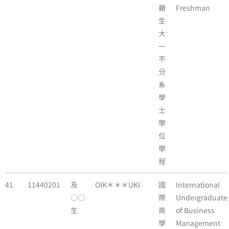
籍
Freshman
生
大
一
不
分
系
學
士
學
位
學
程
41
11440201
及
OIK＊＊＊UKI
國
International
○○
際
Undergraduate
生
商
of Business
學
Management