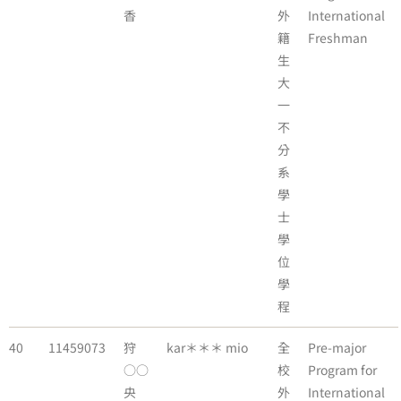
香
外
International
籍
Freshman
生
大
一
不
分
系
學
士
學
位
學
程
40
11459073
狩
kar＊＊＊ mio
全
Pre-major
○○
校
Program for
央
外
International