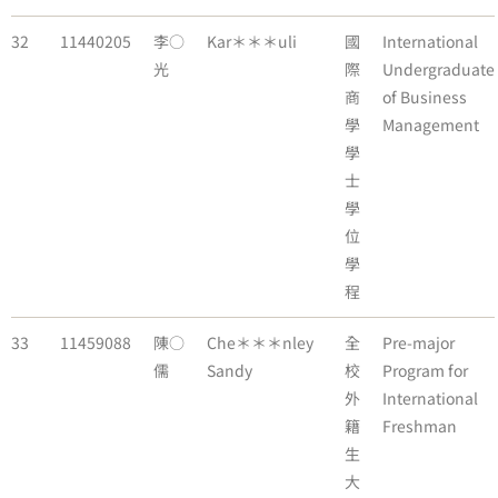
32
11440205
李○
Kar＊＊＊uli
國
International
光
際
Undergraduate
商
of Business
學
Management
學
士
學
位
學
程
33
11459088
陳○
Che＊＊＊nley
全
Pre-major
儒
Sandy
校
Program for
外
International
籍
Freshman
生
大