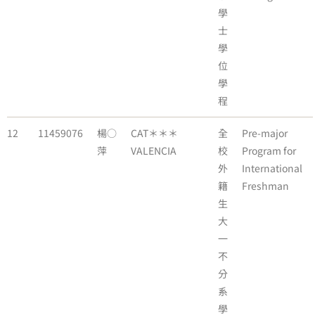
學
士
學
位
學
程
12
11459076
楊○
CAT＊＊＊
全
Pre-major
萍
VALENCIA
校
Program for
外
International
籍
Freshman
生
大
一
不
分
系
學