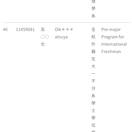
理
學
系
46
11459081
及
Oik＊＊＊
全
Pre-major
○○
atsuya
校
Program for
也
外
International
籍
Freshman
生
大
一
不
分
系
學
士
學
位