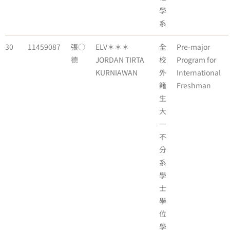
學
系
30
11459087
張○
ELV＊＊＊
全
Pre-major
德
JORDAN TIRTA
校
Program for
KURNIAWAN
外
International
籍
Freshman
生
大
一
不
分
系
學
士
學
位
學