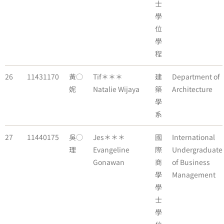
士
學
位
學
程
26
11431170
黃○
Tif＊＊＊
建
Department of
妮
Natalie Wijaya
築
Architecture
學
系
27
11440175
吳○
Jes＊＊＊
國
International
理
Evangeline
際
Undergraduate
Gonawan
商
of Business
學
Management
學
士
學