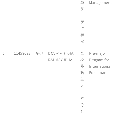
學
Management
學
士
學
位
學
程
6
11459083
多○
DOV＊＊＊KHA
全
Pre-major
RAHMAYUDHA
校
Program for
外
International
籍
Freshman
生
大
一
不
分
系