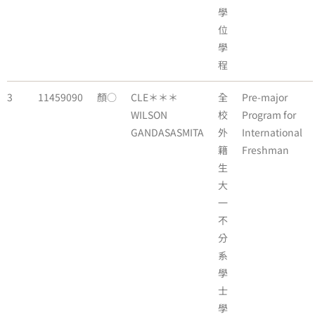
學
位
學
程
3
11459090
顏○
CLE＊＊＊
全
Pre-major
WILSON
校
Program for
GANDASASMITA
外
International
籍
Freshman
生
大
一
不
分
系
學
士
學