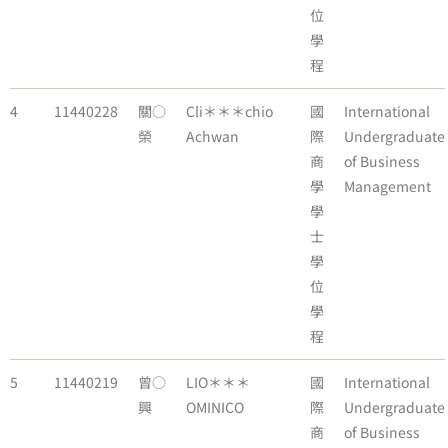
位
學
程
4
11440228
關○
Cli＊＊＊chio
國
International
榮
Achwan
際
Undergraduate
商
of Business
學
Management
學
士
學
位
學
程
5
11440219
曾○
LIO＊＊＊
國
International
興
OMINICO
際
Undergraduate
商
of Business