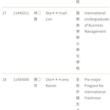
程
17
11440211
林○
Sea＊＊＊ael
國
International
賢
Lim
際
Undergraduate
商
of Business
學
Management
學
士
學
位
學
程
18
11459086
周○
Uto＊＊＊omo
全
Pre-major
宗
Rainer
校
Program for
外
International
籍
Freshman
生