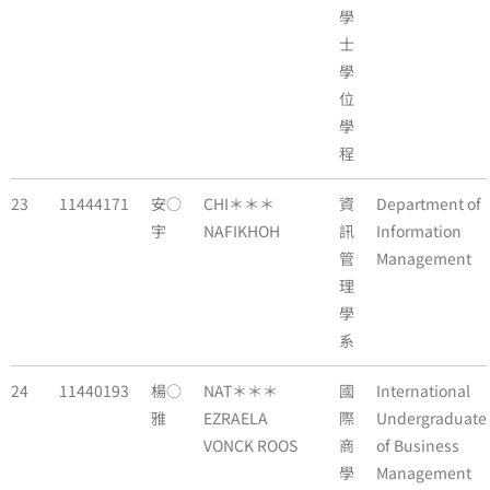
學
士
學
位
學
程
23
11444171
安○
CHI＊＊＊
資
Department of
宇
NAFIKHOH
訊
Information
管
Management
理
學
系
24
11440193
楊○
NAT＊＊＊
國
International
雅
EZRAELA
際
Undergraduate
VONCK ROOS
商
of Business
學
Management