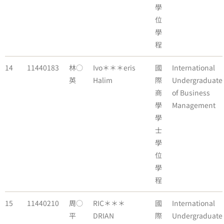
學
位
學
程
14
11440183
林○
Ivo＊＊＊eris
國
International
英
Halim
際
Undergraduate
商
of Business
學
Management
學
士
學
位
學
程
15
11440210
周○
RIC＊＊＊
國
International
平
DRIAN
際
Undergraduate