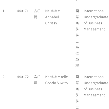
1
11440171
古○
Nel＊＊＊
國
International
賢
Annabel
際
Undergraduate
Chrissy
商
of Business
學
Management
學
士
學
位
學
程
2
11440172
吳○
Kar＊＊＊telle
國
International
卿
Gondo Suwito
際
Undergraduate
商
of Business
學
Management
學
士