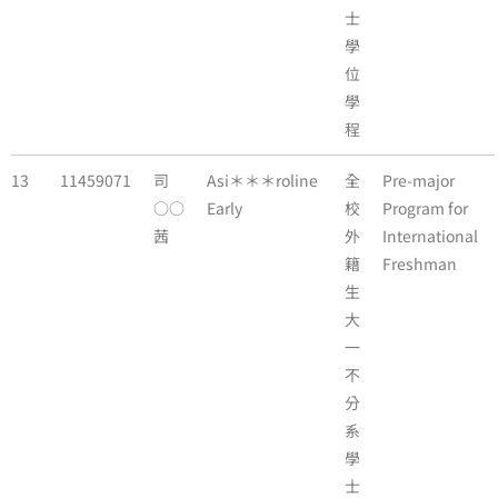
士
學
位
學
程
13
11459071
司
Asi＊＊＊roline
全
Pre-major
○○
Early
校
Program for
茜
外
International
籍
Freshman
生
大
一
不
分
系
學
士