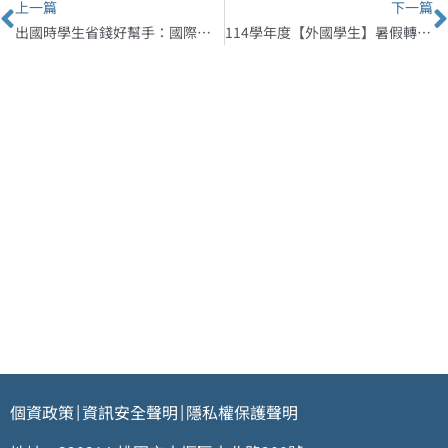
上一篇
下一篇
出國時學生省錢好幫手：國際學生證！
114學年度【外國學生】暑假轉學考榜單公告 Foreign Students Summer Transfer Admission List
個資政策
資訊安全聲明
隱私權保護聲明
|
|