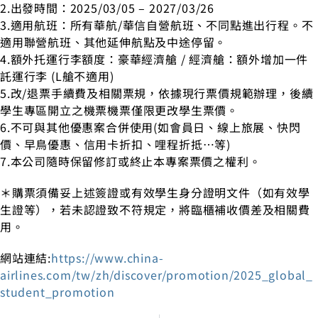
2.出發時間：2025/03/05 – 2027/03/26
3.適用航班：所有華航/華信自營航班、不同點進出行程。不
適用聯營航班、其他延伸航點及中途停留。
4.額外托運行李額度：豪華經濟艙 / 經濟艙：額外增加一件
託運行李 (L艙不適用)
5.改/退票手續費及相關票規，依據現行票價規範辦理，後續
學生專區開立之機票機票僅限更改學生票價。
6.不可與其他優惠案合併使用(如會員日、線上旅展、快閃
價、早鳥優惠、信用卡折扣、哩程折抵…等)
7.本公司隨時保留修訂或終止本專案票價之權利。
＊購票須備妥上述簽證或有效學生身分證明文件（如有效學
生證等），若未認證致不符規定，將臨櫃補收價差及相關費
用。
網站連結:
https://www.china-
airlines.com/tw/zh/discover/promotion/2025_global_
student_promotion